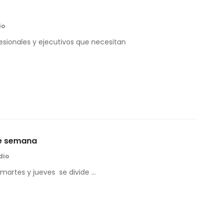
io
esionales y ejecutivos que necesitan
re semana
dio
 martes y jueves se divide …