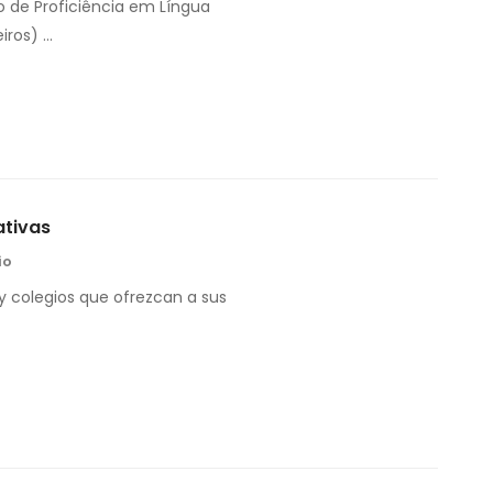
o de Proficiência em Língua
iros) …
ativas
io
 y colegios que ofrezcan a sus