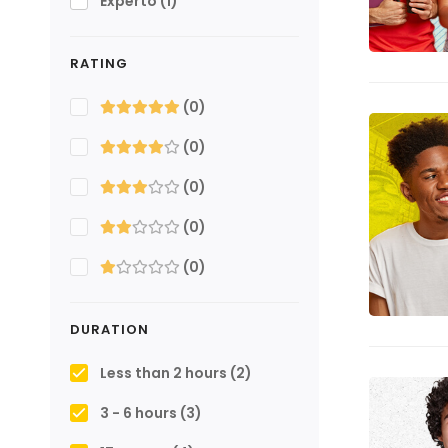
Experto
(1)
RATING
(0)
(0)
(0)
(0)
(0)
DURATION
Less than 2 hours
(2)
3 - 6 hours
(3)