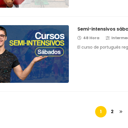
Semi-intensivos sáb
48 Hora
Interme
El curso de portugués re
1
2