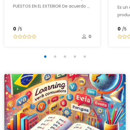
PUESTOS EN EL EXTERIOR De acuerdo …
Es un
produc
0
0
/5
/5
0