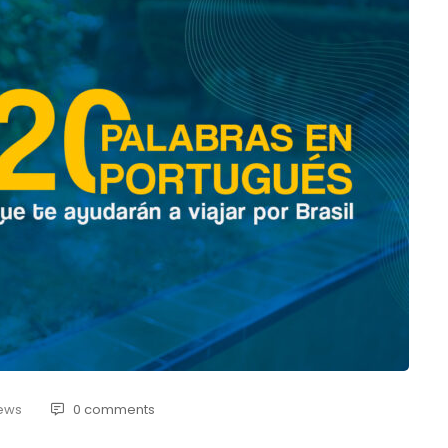
iews
0 comments