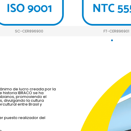
SC-CER896900
FT-CER896901
n ánimo de lucro creada por la
e historia IBRACO se ha
ombianos, promoviendo el
, divulgando la cultura
cultural entre Brasil y
er puesto realizador del
o.