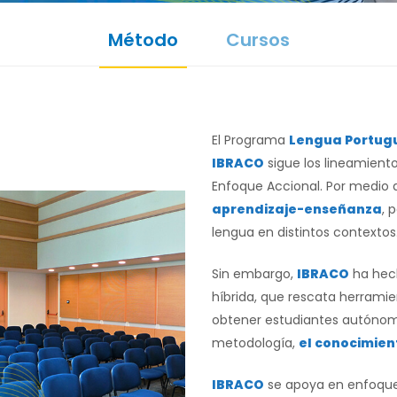
Método
Cursos
El Programa
Lengua Portug
IBRACO
sigue los lineamient
Enfoque Accional. Por medio d
aprendizaje-enseñanza
, 
lengua en distintos contextos
Sin embargo,
IBRACO
ha hec
híbrida, que rescata herrami
obtener estudiantes autónomo
metodología,
el conocimien
IBRACO
se apoya en enfoques