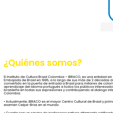
CS-CER916310
¿Quiénes somos?
El Instituto de Cultura Brasil Colombia – IBRACO, es una entidad si
Embajada de Brasil en 1995, a lo largo de sus más de 2 décadas d
convertido en la puerta de entrada a Brasil para millares de col
aprendizaje del idioma portugués a todos los públicos interesados
brasileña en todas sus expresiones y contribuyendo al dialogo inter
Colombia.
• Actualmente, IBRACO es el mayor Centro Cultural de Brasil y prim
examen Celpe-Bras en el mundo.
• Cuenta con un equipo de profesores nativos altamente calificad