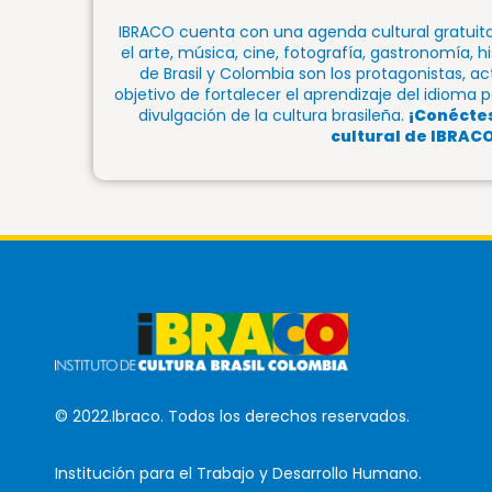
IBRACO cuenta con una agenda cultural gratuit
el arte, música, cine, fotografía, gastronomía, hi
de Brasil y Colombia son los protagonistas, ac
objetivo de fortalecer el aprendizaje del idioma
divulgación de la cultura brasileña.
¡Conécte
cultural de IBRACO
© 2022.Ibraco. Todos los derechos reservados.
Institución para el Trabajo y Desarrollo Humano.