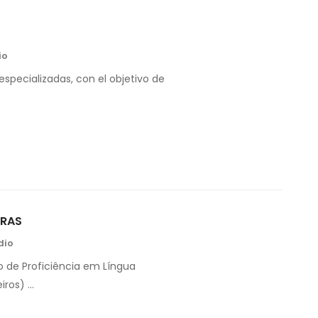
io
 especializadas, con el objetivo de
BRAS
dio
o de Proficiência em Língua
iros) …