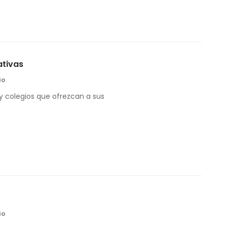
ativas
io
 y colegios que ofrezcan a sus
io