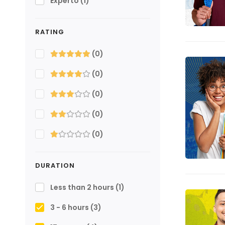
Experto
(1)
RATING
(0)
(0)
(0)
(0)
(0)
DURATION
Less than 2 hours
(1)
3 - 6 hours
(3)