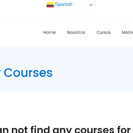
Spanish
Home
Nosotros
Cursos
Matri
y Courses
an not find any courses for 