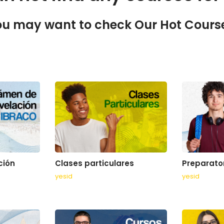
u may want to check Our Hot Cours
ción
Clases particulares
Preparato
yesid
yesid