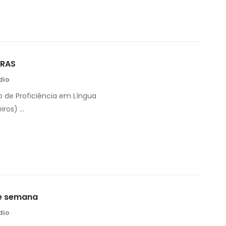
BRAS
dio
o de Proficiência em Língua
iros) …
re semana
dio