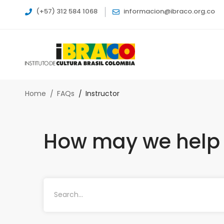
(+57) 312 584 1068
informacion@ibraco.org.co
Home
FAQs
Instructor
How may we help