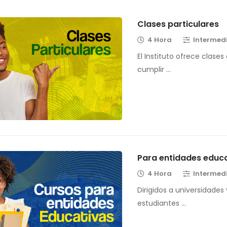
Clases particulares
4 Hora
Intermed
El Instituto ofrece clases
cumplir …
Para entidades educ
4 Hora
Intermed
Dirigidos a universidades
estudiantes …