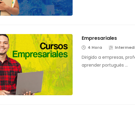
Empresariales
4 Hora
Intermed
Dirigido a empresas, prof
aprender portugués …