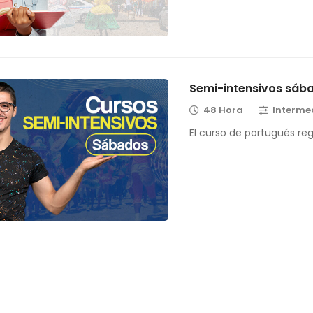
Semi-intensivos sáb
48 Hora
Interme
El curso de portugués re