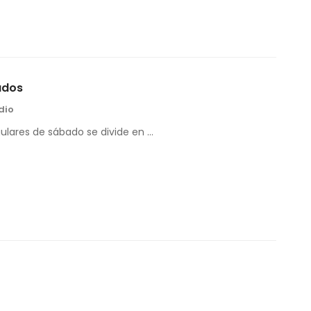
ados
dio
gulares de sábado se divide en …