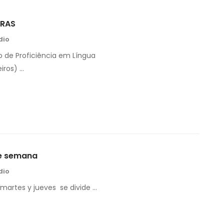
BRAS
dio
o de Proficiência em Língua
iros) …
re semana
dio
 martes y jueves se divide …