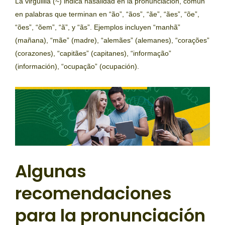
La virgulilla (~) indica nasalidad en la pronunciación, común
en palabras que terminan en “ão”, “ãos”, “ãe”, “ães”, “õe”,
“ões”, “õem”, “ã”, y “ãs”. Ejemplos incluyen “manhã”
(mañana), “mãe” (madre), “alemães” (alemanes), “corações”
(corazones), “capitães” (capitanes), “informação”
(información), “ocupação” (ocupación).
Algunas
recomendaciones
para la pronunciación