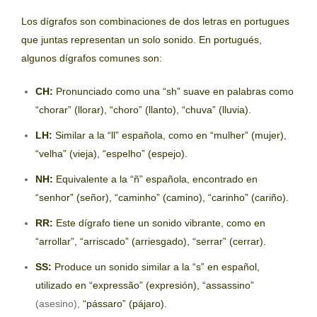
Los dígrafos son combinaciones de dos letras en portugues
que juntas representan un solo sonido. En portugués,
algunos dígrafos comunes son:
CH:
Pronunciado como una “sh” suave en palabras como
“chorar” (llorar), “choro” (llanto), “chuva” (lluvia).
LH:
Similar a la “ll” española, como en “mulher” (mujer),
“velha” (vieja), “espelho” (espejo).
NH:
Equivalente a la “ñ” española, encontrado en
“senhor” (señor), “caminho” (camino), “carinho” (cariño).
RR:
Este dígrafo tiene un sonido vibrante, como en
“arrollar”, “arriscado” (arriesgado), “serrar” (cerrar).
SS:
Produce un sonido similar a la “s” en español,
utilizado en “expressão” (expresión), “assassino”
(asesino),
“pássaro” (pájaro).