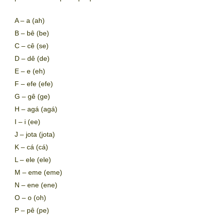
A – a (ah)
B – bê (be)
C – cê (se)
D – dê (de)
E – e (eh)
F – efe (efe)
G – gê (ge)
H – agá (agá)
I – i (ee)
J – jota (jota)
K – cá (cá)
L – ele (ele)
M – eme (eme)
N – ene (ene)
O – o (oh)
P – pê (pe)