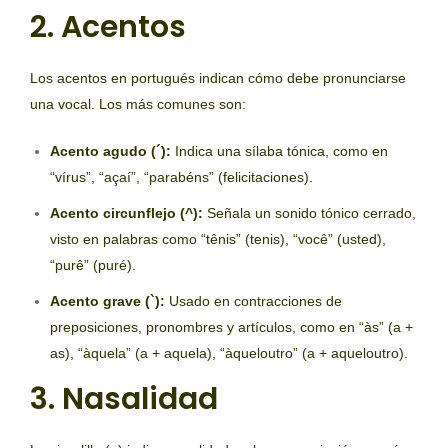
2. Acentos
Los acentos en portugués indican cómo debe pronunciarse
una vocal. Los más comunes son:
Acento agudo (´):
Indica una sílaba tónica, como en
“vírus”, “açaí”, “parabéns” (felicitaciones).
Acento circunflejo (^):
Señala un sonido tónico cerrado,
visto en palabras como “tênis” (tenis), “você” (usted),
“purê” (puré).
Acento grave (`):
Usado en contracciones de
preposiciones, pronombres y artículos, como en “às” (a +
as), “àquela” (a + aquela), “àqueloutro” (a + aqueloutro).
3. Nasalidad