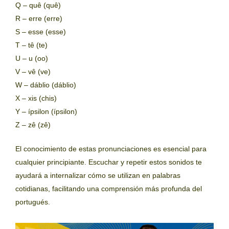
Q – quê (quê)
R – erre (erre)
S – esse (esse)
T – tê (te)
U – u (oo)
V – vê (ve)
W – dáblio (dáblio)
X – xis (chis)
Y – ípsilon (ípsilon)
Z – zê (zê)
El conocimiento de estas pronunciaciones es esencial para
cualquier principiante. Escuchar y repetir estos sonidos te
ayudará a internalizar cómo se utilizan en palabras
cotidianas, facilitando una comprensión más profunda del
portugués.