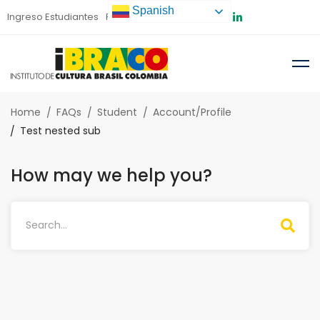
Spanish
Ingreso Estudiantes
Preinscripción
Home
FAQs
Student
Account/Profile
Test nested sub
How may we help you?