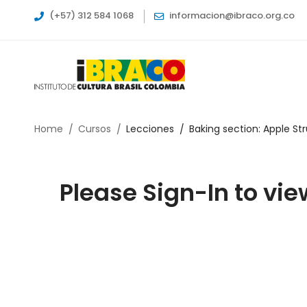
(+57) 312 584 1068
informacion@ibraco.org.co
Home
Cursos
Lecciones
Baking section: Apple St
Please Sign-In to vie