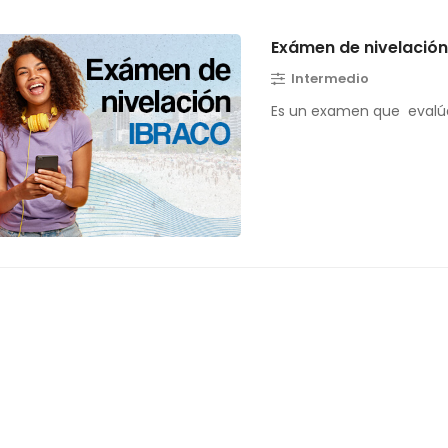
Exámen de nivelació
Intermedio
Es un examen que evalúa 