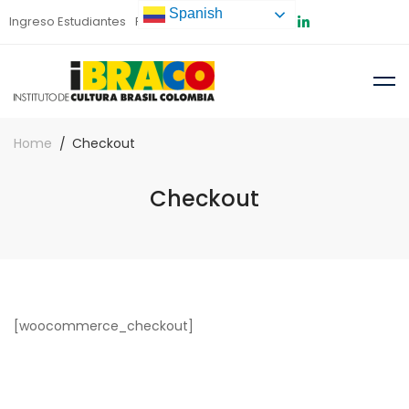
Spanish
Ingreso Estudiantes
Preinscripción
Home
Checkout
Checkout
[woocommerce_checkout]