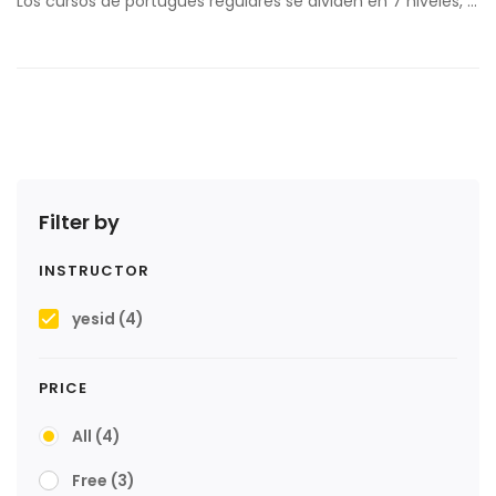
Los cursos de portugués regulares se dividen en 7 niveles, …
Filter by
INSTRUCTOR
yesid
(4)
PRICE
All
(4)
Free
(3)